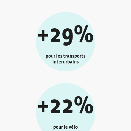
+29%
pour les transports
interurbains
+22%
pour le vélo