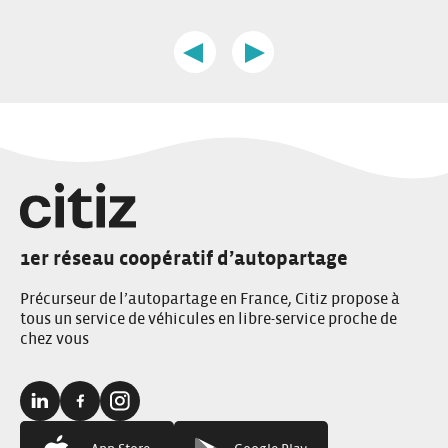
e
1
u
r
o
s
c
f
e
a
4
l
r
o
u
s
e
l
1er réseau coopératif d’autopartage
Précurseur de l’autopartage en France, Citiz propose à
tous un service de véhicules en libre-service proche de
chez vous
Linkedin:
Facebook:
Instagram: