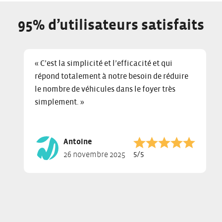
95% d’utilisateurs satisfaits
C
D
E
« C’est la simplicité et l’efficacité et qui
l
i
n
répond totalement à notre besoin de réduire
i
s
d
le nombre de véhicules dans le foyer très
c
p
o
k
l
f
simplement. »
t
a
s
o
y
l
s
i
i
Antoine
k
n
d
Note :
5/5
26 novembre 2025
i
g
e
p
s
r
s
l
c
l
i
a
i
d
r
d
e
o