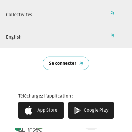
130 000
Collectivités
Utilisateurs actifs des services
d’autopartage proposés par Citiz
en France
English
Se connecter
2 800
Véhicules mis à disposition des
utilisateurs des services
d’autopartage Citiz
Téléchargez l'application :
App Store
Google Play
290