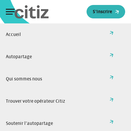
Panneau de gestion des cookies
S'inscrire
Accueil
>
Politique de confidentialité
Retour à l'accueil
Politique de
Autopartage
confidentialité
Cette politique de confidentialité décrit les
pratiques de protection des informations qui sont
Qui sommes nous
traitées par le biais de notre site www.citiz.coop (ci-
après, le « Site »).
L’éditeur est France Autopartage, 1 boulevard
de Nancy, 67000 Strasbourg, Société coopérative de
Trouver votre opérateur Citiz
consommation à forme anonyme et conseil
d’administration à capital variable, immatriculée
au RCS de Strasbourg sous le numéro SIREN
441 965 043, numéro de TVA intracommunautaire
Soutenir l’autopartage
FR07441965043.