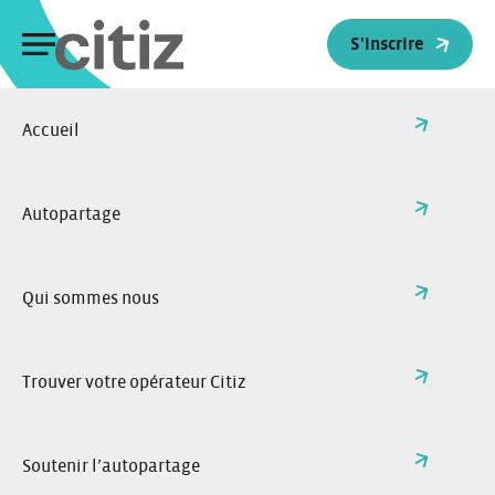
Panneau de gestion des cookies
S'inscrire
Accueil
>
Mentions Légales – Réseau Citiz
Retour à l'accueil
Mentions Légales –
Autopartage
Réseau Citiz
Article 1. Edition de la
Qui sommes nous
publication
Le site web portail
www.citiz.coop
est édité par
France-Autopartage (Réseau Citiz).
Trouver votre opérateur Citiz
Société coopérative de consommation anonyme à
capital variable.
RCS Strasbourg 441 965 043 / TVA
intracommunautaire FR07441965043.
Soutenir l’autopartage
Siège social : 1 boulevard de Nancy, 67000