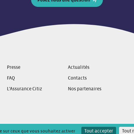
Posez nous une question
Presse
Actualités
FAQ
Contacts
L’Assurance Citiz
Nos partenaires
 confidentialité
Conditions Générales d’Utilisation
Tout accepter
Tout 
le sur ceux que vous souhaitez activer