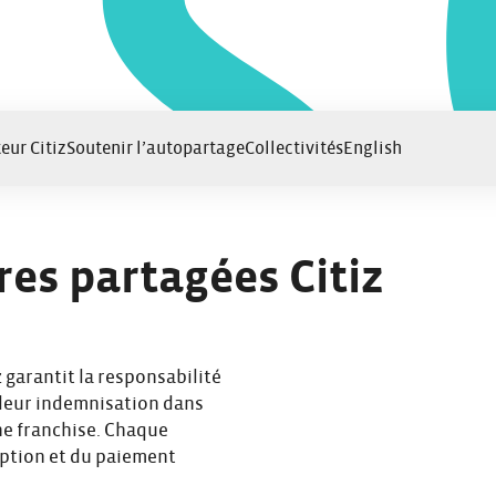
eur Citiz
Soutenir l’autopartage
Collectivités
English
res partagées Citiz
 garantit la responsabilité
 leur indemnisation dans
ne franchise. Chaque
ription et du paiement