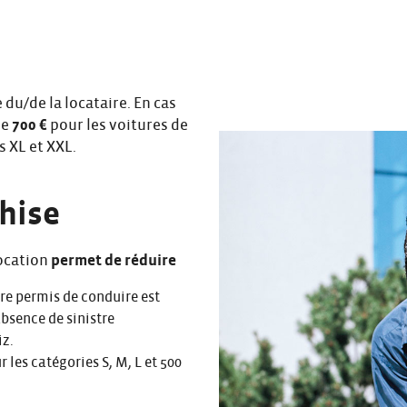
 du/de la locataire. En cas
de
700 €
pour les voitures de
s XL et XXL.
chise
location
permet de réduire
tre permis de conduire est
absence de sinistre
iz.
r les catégories S, M, L et 500