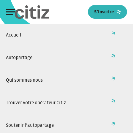
Panneau de gestion des cookies
S'inscrire
Accueil
>
Actualités
Retour à l'accueil
Toutes nos actualités
Autopartage
Qui sommes nous
Trouver votre opérateur Citiz
Soutenir l’autopartage