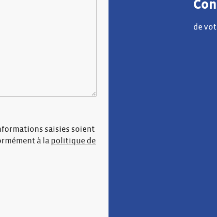
Con
de vot
informations saisies soient
formément à la
politique de