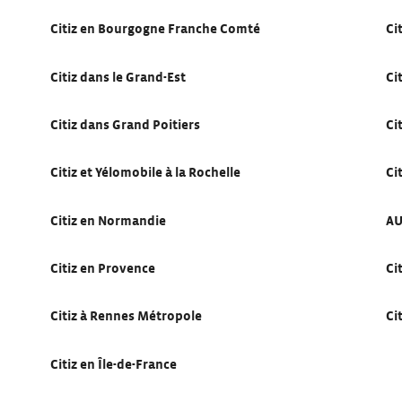
Citiz en Bourgogne Franche Comté
Ci
Citiz dans le Grand-Est
Ci
Citiz dans Grand Poitiers
Ci
Citiz et Yélomobile à la Rochelle
Ci
Citiz en Normandie
AU
Citiz en Provence
Ci
Citiz à Rennes Métropole
Ci
Citiz en Île-de-France