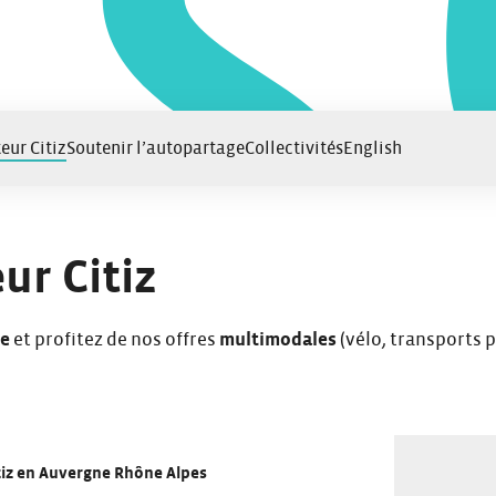
eur Citiz
Soutenir l’autopartage
Collectivités
English
ur Citiz
ge
et profitez de nos offres
multimodales
(vélo, transports p
tiz en Auvergne Rhône Alpes