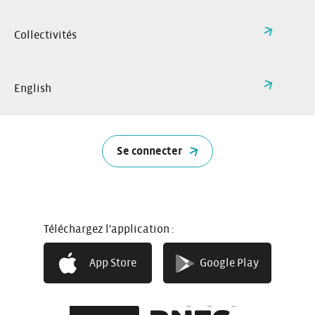
Collectivités
English
LA MACIF
Assurance mutualiste,
la Macif
est un acteur
historiquement engagé en faveur des mobilités de
Se connecter
demain et du développement de l’autopartage.
La Macif partage de nombreuses valeurs avec le réseau
coopératif Citiz, en particulier l’engagement pour une
mobilité partagée plus collaborative, solidaire et ancrée
sur les territoires.
Découvrir La Macif
Téléchargez l'application :
App Store
Google Play