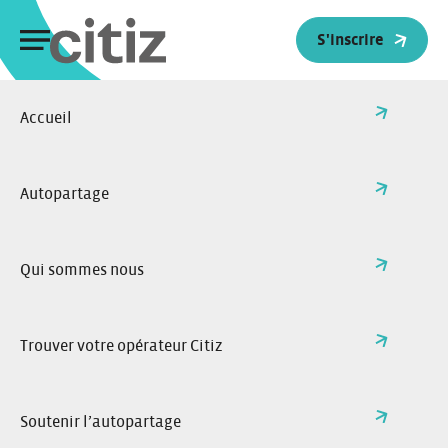
Panneau de gestion des cookies
S'inscrire
Accueil
>
Changer de région
Retour à l'accueil
Changer de région
Autopartage
Sélectionnez l’opérateur de votre région ou de votre ville
Qui sommes nous
Trouver votre opérateur Citiz
Soutenir l’autopartage