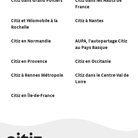
Citiz dans Grand Poitiers
Citiz dans les Hauts de
France
Citiz et Yélomobile à la
Citiz à Nantes
Rochelle
Citiz en Normandie
AUPA, l’autopartage Citiz
au Pays Basque
Citiz en Provence
Citiz en Occitanie
Citiz à Rennes Métropole
Citiz dans le Centre-Val de
Loire
Citiz en Île-de-France