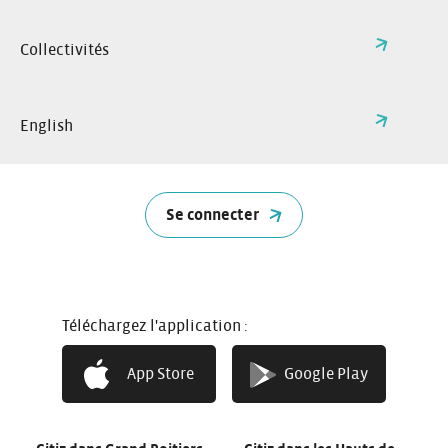
Collectivités
English
Se connecter
Citiz à Angers
Citiz en Auvergne Rhône
Alpes
Citiz en Bourgogne
Citiz en Gironde
Téléchargez l'application :
Franche Comté
App Store
Google Play
Citiz dans le Grand-Est
Citiz en autopartage
Métropole de Lyon