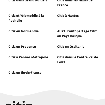
Citiz dans Grand Poitiers
Citiz dans les Hauts de
France
Citiz et Yélomobile à la
Citiz à Nantes
Rochelle
Citiz en Normandie
AUPA, l’autopartage Citiz
au Pays Basque
Citiz en Provence
Citiz en Occitanie
Citiz à Rennes Métropole
Citiz dans le Centre-Val de
Loire
Citiz en Île-de-France