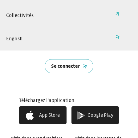
Collectivités
English
Se connecter
Citiz à Angers
Citiz en Auvergne Rhône
Alpes
Citiz en Bourgogne
Citiz en Gironde
Téléchargez l'application :
Franche Comté
App Store
Google Play
Citiz dans le Grand-Est
Citiz en autopartage
Métropole de Lyon